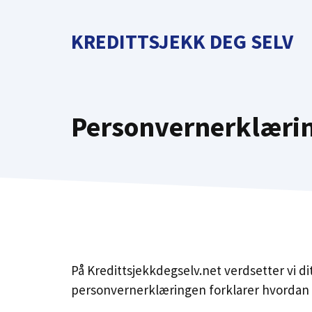
Skip
to
KREDITTSJEKK DEG SELV
content
Personvernerklæri
På Kredittsjekkdegselv.net verdsetter vi d
personvernerklæringen forklarer hvordan v